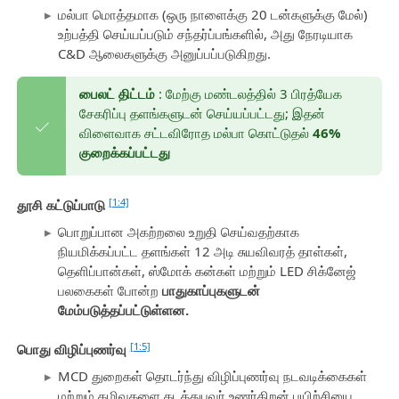
மல்பா மொத்தமாக (ஒரு நாளைக்கு 20 டன்களுக்கு மேல்)
உற்பத்தி செய்யப்படும் சந்தர்ப்பங்களில், அது நேரடியாக
C&D ஆலைகளுக்கு அனுப்பப்படுகிறது.
பைலட் திட்டம்
: மேற்கு மண்டலத்தில் 3 பிரத்யேக
சேகரிப்பு தளங்களுடன் செய்யப்பட்டது; இதன்
விளைவாக சட்டவிரோத மல்பா கொட்டுதல்
46%
குறைக்கப்பட்டது
[1:4]
தூசி கட்டுப்பாடு
பொறுப்பான அகற்றலை உறுதி செய்வதற்காக
நியமிக்கப்பட்ட தளங்கள் 12 அடி சுயவிவரத் தாள்கள்,
தெளிப்பான்கள், ஸ்மோக் கன்கள் மற்றும் LED சிக்னேஜ்
பலகைகள் போன்ற
பாதுகாப்புகளுடன்
மேம்படுத்தப்பட்டுள்ளன.
[1:5]
பொது விழிப்புணர்வு
MCD துறைகள் தொடர்ந்து விழிப்புணர்வு நடவடிக்கைகள்
மற்றும் கழிவுகளை கடத்துபவர் உணர்திறன் பயிற்சியை