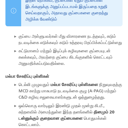
இதன் நோக்கம், குப்பைகள் ஏதும் குப்பைகள்
இடங்களுக்கு அனுப்பப்படாமல் இருப்பதை உறுதி
செய்வதாகும், அதாவது குப்பைகளை குறைத்து
அழிக்க வேண்டும்
குப்பை அள்ளுபவர்கள் மீது விசாரணை நடத்தவும், கடும்
நடவடிக்கை எடுக்கவும் கடும் உத்தரவு பிறப்பிக்கப்பட்டுள்ளது
கட்டுமானம் மற்றும் இடிப்புக் கழிவுகளை குப்பையுடன்
கலக்கவும், அவற்றை குப்பை கிடங்குகளில் கொட்டவும்
அனுமதிக்கப்படுவதில்லை.
மல்பா சேகரிப்பு புள்ளிகள்
டெல்லி முழுவதும்
மல்பா சேகரிப்பு புள்ளிகளை
நிறுவுவதற்கு
MCD காற்று மாசுபாடு நடவடிக்கை குழு (A-PAG) மற்றும்
C&D கழிவு சலுகையாளர்களுடன் ஒத்துழைத்தது.
ஒவ்வொரு வார்டிலும் இரண்டு முதல் மூன்று கி.மீ.,
சுற்றளவில் அமைந்துள்ள இந்த தளங்களில்
தினமும் 20
டன்னுக்கும் குறைவான குப்பைகளை
பொதுமக்கள்
கொட்டலாம்.