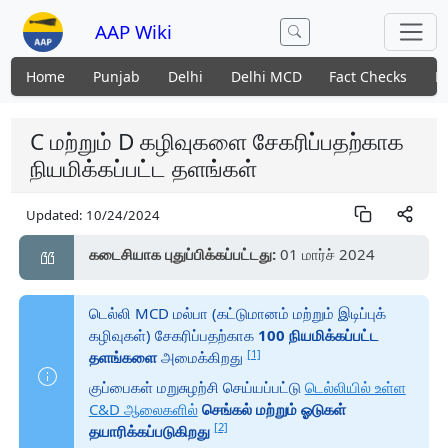
AAP Wiki
Home
Punjab
Delhi
Delhi MCD
Fact Checks
N
C மற்றும் D கழிவுகளை சேகரிப்பதற்காக
நியமிக்கப்பட்ட தளங்கள்
Updated:
10/24/2024
கடைசியாக புதுப்பிக்கப்பட்டது:
01 மார்ச் 2024
டெல்லி MCD மல்பா (கட்டுமானம் மற்றும் இடிப்புக்
கழிவுகள்) சேகரிப்பதற்காக
100 நியமிக்கப்பட்ட
[1]
தளங்களை
அமைக்கிறது
குப்பைகள் மறுசுழற்சி செய்யப்பட்டு
டெல்லியில் உள்ள
C&D ஆலைகளில்
செங்கல் மற்றும் ஓடுகள்
[2]
தயாரிக்கப்படுகிறது