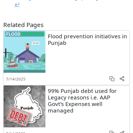
↩︎
Related Pages
Flood prevention initiatives in
Punjab
7/14/2025
99% Punjab debt used for
Legacy reasons i.e. AAP
Govt's Expenses well
managed