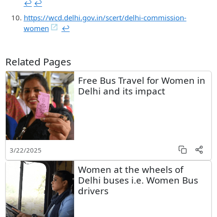
↩︎
↩︎
https://wcd.delhi.gov.in/scert/delhi-commission-
women
↩︎
Related Pages
Free Bus Travel for Women in
Delhi and its impact
3/22/2025
Women at the wheels of
Delhi buses i.e. Women Bus
drivers