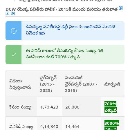
[6]
DCW యొక్క పనితీరు పోలిక - 2015కి ముందు మరియు తరువాత
[7]
[8]
డిసిడబ్ల్యు పనితీరుపై ఢిల్లీ ప్రజలకు అందించిన మొదటి
నివేదిక ఇది
ఈ పదవీ కాలంలో తీసుకున్న కేసుల సంఖ్య గత
పదవీకాలం కంటే 700% ఎక్కువ.
చైర్‌పర్సన్
మునుపటి
విధులు
(2015 -
చైర్‌పర్సన్ (2007 -
మార్చండి
నిర్వర్తించారు
2023)
2015)
700%
కేసుల సంఖ్య
1,70,423
20,000
ఎక్కువ
3000%
వినికిడి సంఖ్య
4,14,840
14,464
ఎక్కువ