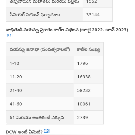
తప్పిపోయిన మహిళలు మరియు పిల్లలు
1552
సీనియర్ సిటిజన్ ఫిర్యాదులు
33144
బాధితుడి వయస్సు ప్రకారం కాల్‌ల విభజన (జూలై 2022- జూన్ 2023)
[9:1]
వయస్సు జనాభా (సంవత్సరాలలో)
కాల్‌ల సంఖ్య
1-10
1796
11-20
16938
21-40
58232
41-60
10061
61 మరియు అంతకంటే ఎక్కువ
2739
[10]
DCW అంటే ఏమిటి?