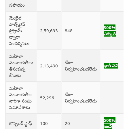
సహాయం
మొబైల్
హెల్ప్‌లైన్
300%
ప్రోగ్రామ్
2,59,693
848
ఎక్కువ
ద్వారా
సందర్శనలు
మహిళా
పంచాయతీలు
డేటా
2,13,490
భారీ పని
తీసుకున్న
నిర్వహించబడలేదు
కేసులు
మహిళా
పంచాయతీల
డేటా
52,296
వారీగా సంఘ
నిర్వహించబడలేదు
సమావేశాలు
500%
కౌన్సిలర్ స్టాఫ్
100
20
జంప్