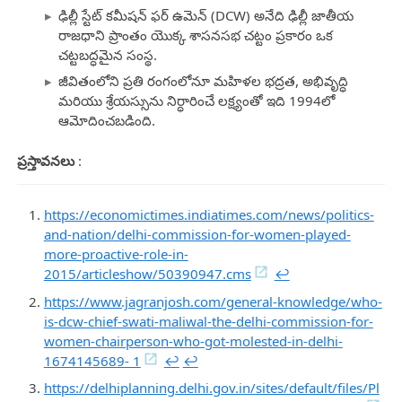
ఢిల్లీ స్టేట్ కమీషన్ ఫర్ ఉమెన్ (DCW) అనేది ఢిల్లీ జాతీయ
రాజధాని ప్రాంతం యొక్క శాసనసభ చట్టం ప్రకారం ఒక
చట్టబద్ధమైన సంస్థ.
జీవితంలోని ప్రతి రంగంలోనూ మహిళల భద్రత, అభివృద్ధి
మరియు శ్రేయస్సును నిర్ధారించే లక్ష్యంతో ఇది 1994లో
ఆమోదించబడింది.
ప్రస్తావనలు
:
https://economictimes.indiatimes.com/news/politics-
and-nation/delhi-commission-for-women-played-
more-proactive-role-in-
2015/articleshow/50390947.cms
↩︎
https://www.jagranjosh.com/general-knowledge/who-
is-dcw-chief-swati-maliwal-the-delhi-commission-for-
women-chairperson-who-got-molested-in-delhi-
1674145689- 1
↩︎
↩︎
https://delhiplanning.delhi.gov.in/sites/default/files/Pl