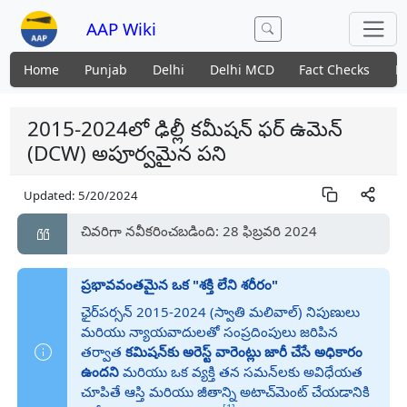
AAP Wiki
Home
Punjab
Delhi
Delhi MCD
Fact Checks
N
2015-2024లో ఢిల్లీ కమీషన్ ఫర్ ఉమెన్
(DCW) అపూర్వమైన పని
Updated:
5/20/2024
చివరిగా నవీకరించబడింది: 28 ఫిబ్రవరి 2024
ప్రభావవంతమైన ఒక "శక్తి లేని శరీరం"
ఛైర్‌పర్సన్ 2015-2024 (స్వాతి మలివాల్) నిపుణులు
మరియు న్యాయవాదులతో సంప్రదింపులు జరిపిన
తర్వాత
కమిషన్‌కు అరెస్ట్ వారెంట్లు జారీ చేసే అధికారం
ఉందని
మరియు ఒక వ్యక్తి తన సమన్‌లకు అవిధేయత
చూపితే ఆస్తి మరియు జీతాన్ని అటాచ్‌మెంట్ చేయడానికి