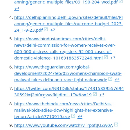
anning/generic_multiple_files/09_190-204_wcd.pdf
↩︎
https://delhiplanning.delhi.gov.in/sites/default/files/Pl
anning/generic_multiple_files/outcome_budget_2023-
24_1-9-23.pdf
↩︎
https://www.hindustantimes.com/cities/delhi-
news/delhi-commission-for-women-receives-over-
600-000-distress-calls-registers-92-000-cases-of-
domestic-violence- 101691863572246.html
↩︎
https://www.theguardian.com/global-
development/2024/feb/02/womens-champion-swati-
maliwal-takes-delhi-anti-rape-fight-nationwide
↩︎
https://twitter.com/NBTDilli/status/174315839557694
3059?t=J2oi0cgvvvfkljdlmL-1Tw&s=19
↩︎
https://www.thehindu.com/news/cities/Delhi/as-
maliwal-bids-adieu-dcw-highlights-her-extensive-
tenure/article67710919.ece
↩︎
https://www.youtube.com/watch?v=rpSfIJUZw0A