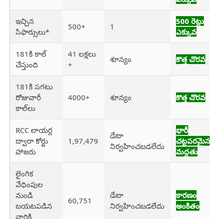
ఇచ్చిన
500 రెట్లు
500+
1
సిఫార్సులు*
ఎక్కువ
181కి కాల్
41 లక్షలు
శూన్యం
కొత్త చొరవ
చేస్తుంది
+
181కి సగటు
రోజువారీ
4000+
శూన్యం
కొత్త చొరవ
కాల్‌లు
RCC లాయర్ల
భారీ
డేటా
ద్వారా కోర్టు
1,97,479
చట్టపరమైన
నిర్వహించబడలేదు
హాజరు
మద్దతు
లైంగిక
వేధింపుల
నుండి
డేటా
కారణం
60,751
బయటపడిన
నిర్వహించబడలేదు
అంకితం
వారికి