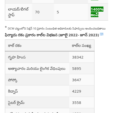
లాయర్/లీగల్
1400%
70
5
స్టాఫ్
జంప్
*
DCW చట్టంలోని సెక్షన్ 10 ప్రకారం సంబంధిత అధికారులకు సిఫార్సులు అందించబడతాయి
[9]
ఫిర్యాదు రకం ప్రకారం కాల్‌ల విభజన (జూలై 2022- జూన్ 2023)
కాల్ రకం
కాల్‌ల సంఖ్య
గృహ హింస
38342
అత్యాచారం మరియు లైంగిక వేధింపులు
5895
పోస్కో
3647
కిడ్నాప్
4229
సైబర్ క్రైమ్
3558