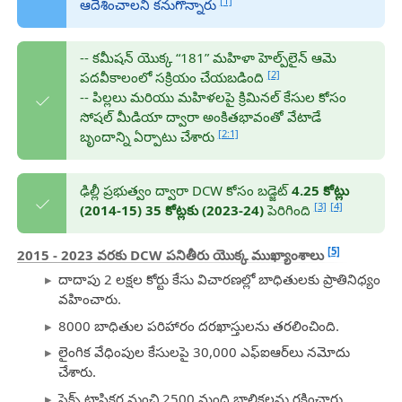
[1]
ఆదేశించాలని కనుగొన్నారు
-- కమీషన్ యొక్క “181” మహిళా హెల్ప్‌లైన్ ఆమె
[2]
పదవీకాలంలో సక్రియం చేయబడింది
-- పిల్లలు మరియు మహిళలపై క్రిమినల్ కేసుల కోసం
సోషల్ మీడియా ద్వారా అంకితభావంతో వేటాడే
[2:1]
బృందాన్ని ఏర్పాటు చేశారు
ఢిల్లీ ప్రభుత్వం ద్వారా DCW కోసం బడ్జెట్
4.25 కోట్లు
[3]
[4]
(2014-15) 35 కోట్లకు (2023-24)
పెరిగింది
[5]
2015 - 2023 వరకు DCW పనితీరు యొక్క ముఖ్యాంశాలు
దాదాపు 2 లక్షల కోర్టు కేసు విచారణల్లో బాధితులకు ప్రాతినిధ్యం
వహించారు.
8000 బాధితుల పరిహారం దరఖాస్తులను తరలించింది.
లైంగిక వేధింపుల కేసులపై 30,000 ఎఫ్‌ఐఆర్‌లు నమోదు
చేశారు.
సెక్స్ ట్రాఫికర్ల నుంచి 2500 మంది బాలికలను రక్షించారు.