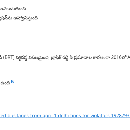
ధించబడుతుంది
న్‌ను ఆహ్వానిస్తుంది
ట్ (BRT) వ్యవస్థ విఫలమైంది, ట్రాఫిక్ రద్దీ & ప్రమాదాల కారణంగా 2016లో 
[6]
ి ఉంది
ted-bus-lanes-from-april-1-delhi-fines-for-violators-1928793