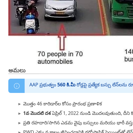
అమలు
AAP ప్రభుత్వం
560 కి.మీ
రోడ్లపై ప్రత్యేక బస్సు లేన్‌లను
మొత్తం 46 కారిడార్‌ల కోసం ప్రారంభ ప్రణాళిక
1వ మొదటి దశ
ఏప్రిల్ 1, 2022 నుండి మొదలవుతుంది, దీని క
ప్రతి రహదారి/సాగిన ఎడమ వైపు బస్సులు మరియు భారీ వ
PWD ఎక్కువ కాలం జీవించడానికి థర్మోప్లాస్టిక్ పెయింట్‌తో లేన