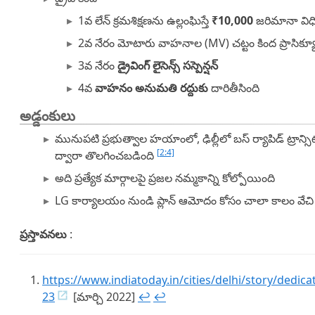
1వ లేన్ క్రమశిక్షణను ఉల్లంఘిస్తే
₹10,000
జరిమానా వి
2వ నేరం మోటారు వాహనాల (MV) చట్టం కింద ప్రాసిక్యూష
3వ నేరం
డ్రైవింగ్ లైసెన్స్ సస్పెన్షన్
4వ
వాహనం అనుమతి రద్దుకు
దారితీసింది
అడ్డంకులు
మునుపటి ప్రభుత్వాల హయాంలో, ఢిల్లీలో బస్ ర్యాపిడ్ ట్రాన్సి
[2:4]
ద్వారా తొలగించబడింది
అది ప్రత్యేక మార్గాలపై ప్రజల నమ్మకాన్ని కోల్పోయింది
LG కార్యాలయం నుండి ప్లాన్ ఆమోదం కోసం చాలా కాలం వేచ
ప్రస్తావనలు
:
https://www.indiatoday.in/cities/delhi/story/dedica
23
[మార్చి 2022]
↩︎
↩︎