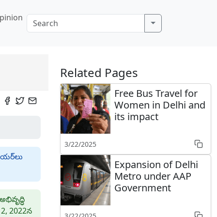
pinion
Related Pages
Free Bus Travel for
Women in Delhi and
its impact
3/22/2025
ియర్‌లు
Expansion of Delhi
Metro under AAP
Government
భివృద్ధి
 12, 2022న
3/22/2025