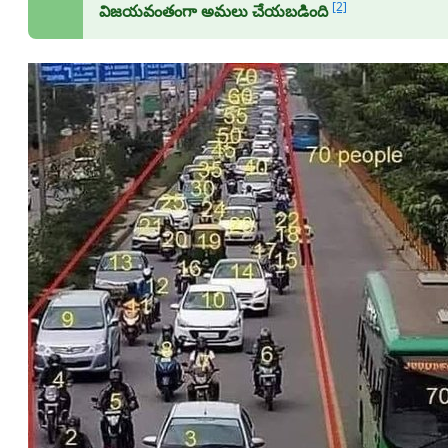
[2]
విజయవంతంగా అమలు చేయబడింది