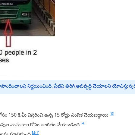
 రూపొందించాలని నిర్ణయించింది, వీటిని తిరిగి అభివృద్ధి చేయాలని యోచిస్తున్న
[3]
ోసం 150 కి.మీ విస్తరించి ఉన్న 15 రోడ్లు ఎంపిక చేయబడ్డాయి
[4]
స్తువుల వాహనాల కోసం అంకితం చేయబడింది
[4:1]
్‌లను సూచిస్తుంది