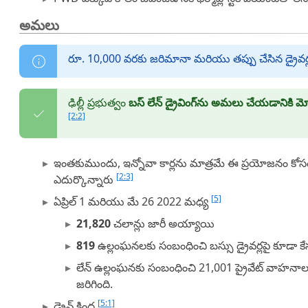
అమలు
రూ. 10,000 వరకు జరిమానా మరియు తప్పు చేసిన డ్రైవర్లక
ఢిల్లీ ప్రభుత్వం
బస్ లేన్ డ్రైవింగ్‌ను అమలు చేయడానికి మో
[2:2]
ఇంతకుముందు, ఇన్నోవా కార్లను మాత్రమే ఈ ప్రయోజనం కోస
[2:3]
ఎదుర్కొన్నారు
[5]
ఏప్రిల్ 1 మరియు మే 26 2022 మధ్య
21,820
చలాన్లు జారీ అయ్యాయి
819
ఉల్లంఘనలకు సంబంధించి బస్సు డ్రైవర్లపై కూడా
లేన్ ఉల్లంఘనకు సంబంధించి 21,001 ప్రైవేట్ వాహనా
జరిగింది.
[5:1]
డ్రైవ్ కింద