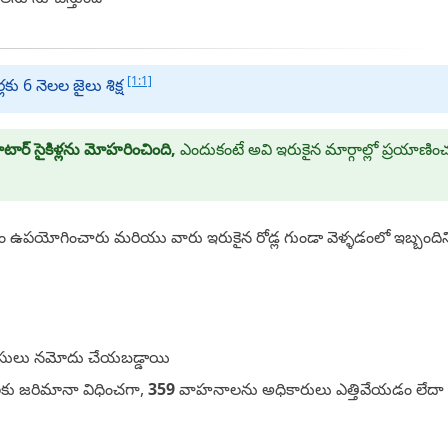
[1:1]
ు 6 నెలల జైలు శిక్ష
టార్ సైకిళ్లను మోహరించింది,
ఎందుకంటే అవి ఇరుకైన మార్గాల్లో ప్రయాణి
ం ఉపయోగించారు మరియు వారు ఇరుకైన రోడ్ల గుండా వెళ్ళడంలో ఇబ్బందిన
 కేసులు నమోదు చేయబడ్డాయి
లకు జరిమానా విధించగా,
359
వాహనాలను అధికారులు ఎత్తివేయడం లేదా