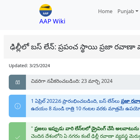
Home
Punjab
AAP Wiki
ఢిల్లీలో బస్ లేన్: ప్రపంచ స్థాయి ప్రజా రవాణా వ్
Updated:
3/25/2024
చివరిగా నవీకరించబడింది: 23 మార్చి 2024
1 ఏప్రిల్ 2022న ప్రారంభించబడింది, బస్ లేన్‌లు
ప్రజా రవా
ఉదయం 8 నుండి రాత్రి 10 గంటల వరకు మాత్రమే ఉపయో
"
ప్రజలు ఇప్పుడు వారి లేన్‌లలో డ్రైవింగ్ చేసే అలవాటును
చెందిన దేశంలోని ఏ నగరం కంటే ఢిల్లీ రవాణా వ్యవస్థ 