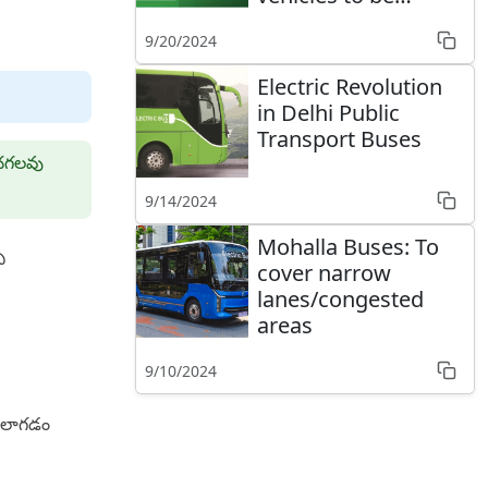
Electric by 2030
9/20/2024
Electric Revolution
in Delhi Public
Transport Buses
ంచగలవు
9/14/2024
Mohalla Buses: To
ి
cover narrow
lanes/congested
areas
9/10/2024
 లాగడం