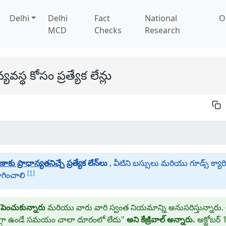
Delhi
Delhi
Fact
National
O
MCD
Checks
Research
యవస్థ కోసం ప్రత్యేక లేన్లు
ణాకు ప్రాధాన్యతనిచ్చే
ప్రత్యేక లేన్‌లు
, వీటిని బస్సులు మరియు గూడ్స్ క్యార
[1]
గించాలి
 పెంచుకున్నారు
మరియు వారు వారి స్వంత నియమాన్ని అనుసరిస్తున్నారు. అ
మెరుగ్గా ఉండే సమయం చాలా దూరంలో లేదు"
అని కేజ్రీవాల్ అన్నారు.
అక్టోబర్