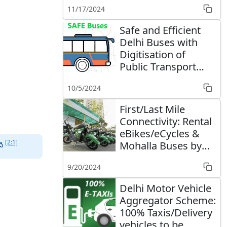
11/17/2024
Safe and Efficient
Delhi Buses with
Digitisation of
Public Transport
Management
10/5/2024
First/Last Mile
Connectivity: Rental
eBikes/eCycles &
[2:1]
Mohalla Buses by
ది
Delhi Govt
9/20/2024
Delhi Motor Vehicle
Aggregator Scheme:
100% Taxis/Delivery
vehicles to be