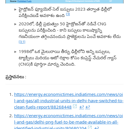
హైడ్రోజన్ ఫ్యూయెల్-సెల్ బస్సులు 2023 తర్వాత ఢిల్లీలో
[3]
పరీక్షించబడే అవకాశం ఉంది
2020లో, ఢిల్లీ ప్రభుత్వం 50 హైడ్రోజన్‌తో నడిచే CNG
బస్సులను పరీక్షించింది - కాని బస్సులు కాలుష్యాన్ని
గణనీయంగా తగ్గించనందున ప్రాజెక్టులను పెంచే అవకాశం లేదు
[3:1]
1998లో ఒక మైలురాయి తీర్పు ఢిల్లీలోని అన్ని బస్సులు,
ట్యాక్సీలు మరియు ఆటో-రిక్షాల కోసం కంప్రెస్డ్ నేచురల్ గ్యాస్
(CNG)కి పూర్తిగా మార్పు చెందింది.
ప్రస్తావనలు
:
https://energy.economictimes.indiatimes.com/news/oi
l-and-gas/all-industrial-units-in-delhi-have-switched-to-
clean-fuels-report/88268448
↩︎
↩︎
https://energy.economictimes.indiatimes.com/news/oi
l-and-gas/delhi-png-fuel-to-be-made-available-in-all-
identified-industrial-units/80680204
↩︎