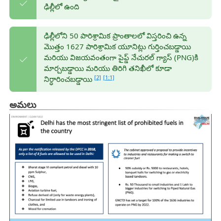
ఢిల్లీలో ఉంది
ఢిల్లీలోని 50 పారిశ్రామిక ప్రాంతాలలో విస్తరించి ఉన్న
మొత్తం 1627 పారిశ్రామిక యూనిట్లు గుర్తించబడ్డాయి
మరియు విజయవంతంగా పైప్డ్ నేచురల్ గ్యాస్ (PNG)కి
మార్చబడ్డాయి మరియు తిరిగి తనిఖీలో కూడా
[2]
[1:1]
నిర్ధారించబడ్డాయి
అమలు