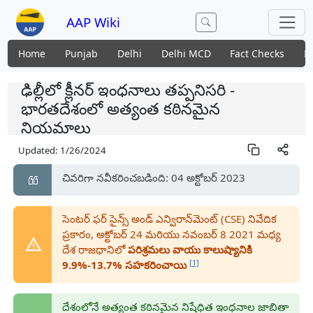
AAP Wiki
Home
Punjab
Delhi
Delhi MCD
Fact Checks
N
ఢిల్లీలో క్లీనర్ ఇంధనాలు తప్పనిసరి -
భారతదేశంలో అత్యంత కఠినమైన
నియమాలు
Updated:
1/26/2024
చివరిగా నవీకరించబడింది: 04 అక్టోబర్ 2023
సెంటర్ ఫర్ సైన్స్ అండ్ ఎన్విరాన్‌మెంట్ (CSE) నివేదిక
ప్రకారం, అక్టోబర్ 24 మరియు నవంబర్ 8 2021 మధ్య
దేశ రాజధానిలో
పరిశ్రమలు వాయు కాలుష్యానికి
[1]
9.9%-13.7% సహకరించాయి
దేశంలోనే అత్యంత కఠినమైన నిషేధిత ఇంధనాల జాబితా