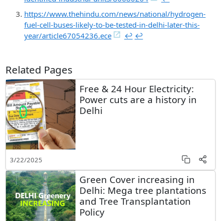
https://www.thehindu.com/news/national/hydrogen-
fuel-cell-buses-likely-to-be-tested-in-delhi-later-this-
year/article67054236.ece
↩︎
↩︎
Related Pages
Free & 24 Hour Electricity:
Power cuts are a history in
Delhi
3/22/2025
Green Cover increasing in
Delhi: Mega tree plantations
and Tree Transplantation
Policy