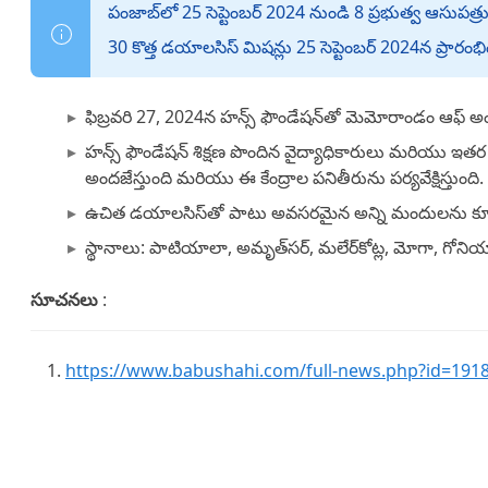
పంజాబ్‌లో 25 సెప్టెంబర్ 2024 నుండి 8 ప్రభుత్వ ఆస
30 కొత్త డయాలసిస్ మిషన్లు 25 సెప్టెంబర్ 2024న ప్రారం
ఫిబ్రవరి 27, 2024న హన్స్ ఫౌండేషన్‌తో మెమోరాండం ఆఫ్ 
హన్స్ ఫౌండేషన్ శిక్షణ పొందిన వైద్యాధికారులు మరియు ఇతర 
అందజేస్తుంది మరియు ఈ కేంద్రాల పనితీరును పర్యవేక్షిస్తుంది.
ఉచిత డయాలసిస్‌తో పాటు అవసరమైన అన్ని మందులను కూ
స్థానాలు: పాటియాలా, అమృత్‌సర్, మలేర్‌కోట్ల, మోగా, గోని
సూచనలు
:
https://www.babushahi.com/full-news.php?id=191