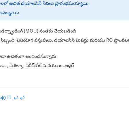
ుపత్రులలో ఉచిత డయాలసిస్ సేవలు ప్రారంభమయ్యాయి
భించబడ్డాయి
అండర్స్టాండింగ్ (MOU) సంతకం చేయబడింది
సిబ్బంది, వినియోగ వస్తువులు, డయాలసిస్ మిషన్లు మరియు RO ప్లాంట్‌లన
డా ఉచితంగా అందించనున్నారు
యానా, ఫజిల్కా, ఫరీద్‌కోట్ మరియు జలంధర్
840
↩︎
↩︎