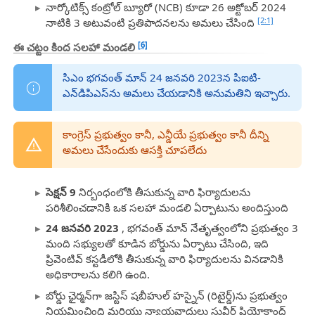
నార్కోటిక్స్ కంట్రోల్ బ్యూరో (NCB) కూడా 26 అక్టోబర్ 2024
[2:1]
నాటికి 3 అటువంటి ప్రతిపాదనలను అమలు చేసింది
[6]
ఈ చట్టం కింద సలహా మండలి
సిఎం భగవంత్ మాన్ 24 జనవరి 2023న పిఐటి-
ఎన్‌డిపిఎస్‌ను అమలు చేయడానికి అనుమతిని ఇచ్చారు.
కాంగ్రెస్ ప్రభుత్వం కానీ, ఎన్డీయే ప్రభుత్వం కానీ దీన్ని
అమలు చేసేందుకు ఆసక్తి చూపలేదు
సెక్షన్ 9
నిర్బంధంలోకి తీసుకున్న వారి ఫిర్యాదులను
పరిశీలించడానికి ఒక సలహా మండలి ఏర్పాటును అందిస్తుంది
24 జనవరి 2023
, భగవంత్ మాన్ నేతృత్వంలోని ప్రభుత్వం 3
మంది సభ్యులతో కూడిన బోర్డును ఏర్పాటు చేసింది, ఇది
ప్రివెంటివ్ కస్టడీలోకి తీసుకున్న వారి ఫిర్యాదులను వినడానికి
అధికారాలను కలిగి ఉంది.
బోర్డు ఛైర్మన్‌గా జస్టిస్ షబీహుల్ హస్నైన్ (రిటైర్డ్)ను ప్రభుత్వం
నియమించింది మరియు న్యాయవాదులు సువీర్ షియోకాంద్