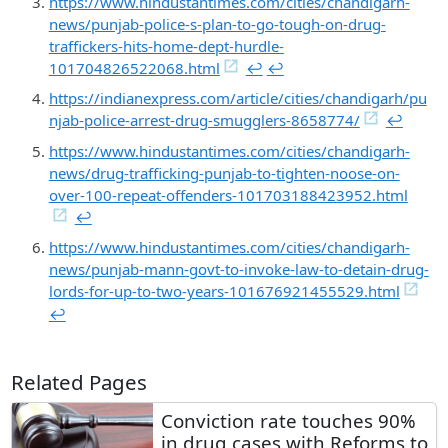
https://www.hindustantimes.com/cities/chandigarh-
news/punjab-police-s-plan-to-go-tough-on-drug-
traffickers-hits-home-dept-hurdle-
101704826522068.html
↩︎
↩︎
https://indianexpress.com/article/cities/chandigarh/pu
njab-police-arrest-drug-smugglers-8658774/
↩︎
https://www.hindustantimes.com/cities/chandigarh-
news/drug-trafficking-punjab-to-tighten-noose-on-
over-100-repeat-offenders-101703188423952.html
↩︎
https://www.hindustantimes.com/cities/chandigarh-
news/punjab-mann-govt-to-invoke-law-to-detain-drug-
lords-for-up-to-two-years-101676921455529.html
↩︎
Related Pages
Conviction rate touches 90%
in drug cases with Reforms to