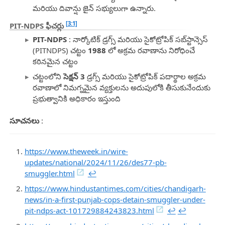
మరియు దివాన్షు జైన్ సభ్యులుగా ఉన్నారు.
[3:1]
PIT-NDPS ఫీచర్లు
PIT-NDPS
: నార్కోటిక్ డ్రగ్స్ మరియు సైకోట్రోపిక్ సబ్‌స్టాన్సెస్
(PITNDPS) చట్టం
1988
లో అక్రమ రవాణాను నిరోధించే
కఠినమైన చట్టం
చట్టంలోని
సెక్షన్ 3
డ్రగ్స్ మరియు సైకోట్రోపిక్ పదార్థాల అక్రమ
రవాణాలో నిమగ్నమైన వ్యక్తులను అదుపులోకి తీసుకునేందుకు
ప్రభుత్వానికి అధికారం ఇస్తుంది
సూచనలు
:
https://www.theweek.in/wire-
updates/national/2024/11/26/des77-pb-
smuggler.html
↩︎
https://www.hindustantimes.com/cities/chandigarh-
news/in-a-first-punjab-cops-detain-smuggler-under-
pit-ndps-act-101729884243823.html
↩︎
↩︎