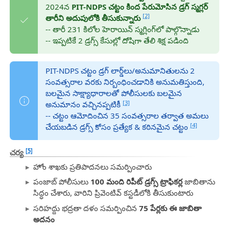
2024న
PIT-NDPS చట్టం కింద పేరుమోసిన డ్రగ్ స్మగ్లర్
[2]
తారీని అదుపులోకి తీసుకున్నారు
-- తారీ 231 కిలోల హెరాయిన్ స్మగ్లింగ్‌లో పాల్గొన్నాడు
-- ఇప్పటికే 2 డ్రగ్స్ కేసుల్లో దోషిగా తేలి శిక్ష పడింది
PIT-NDPS చట్టం డ్రగ్ లార్డ్‌లు/అనుమానితులను 2
సంవత్సరాల వరకు నిర్బంధించడానికి అనుమతిస్తుంది,
బలమైన సాక్ష్యాధారాలతో పోలీసులకు బలమైన
[3]
అనుమానం వచ్చినప్పటికీ
-- చట్టం ఆమోదించిన 35 సంవత్సరాల తర్వాత అమలు
[4]
చేయబడిన డ్రగ్స్ కోసం ప్రత్యేక & కఠినమైన చట్టం
[5]
చర్య
హోం శాఖకు ప్రతిపాదనలు సమర్పించారు
పంజాబ్ పోలీసులు
100 మంది రిపీట్ డ్రగ్స్ ట్రాఫికర్ల
జాబితాను
సిద్ధం చేశారు, వారిని ప్రివెంటివ్ కస్టడీలోకి తీసుకుంటారు
సరిహద్దు భద్రతా దళం సమర్పించిన
75 పేర్లకు ఈ జాబితా
అదనం