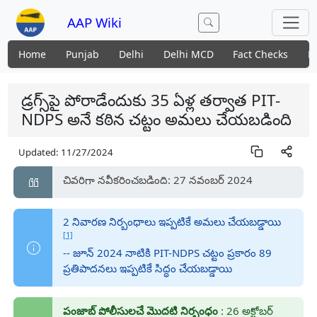
AAP Wiki
Home
Punjab
Delhi
Delhi MCD
Fact Checks
N
డ్రగ్స్‌పై పోరాడేందుకు 35 ఏళ్ల తర్వాత PIT-
NDPS అనే కఠిన చట్టం అమలు చేయబడింది
Updated:
11/27/2024
చివరిగా నవీకరించబడింది: 27 నవంబర్ 2024
2 నివారణ నిర్బంధాలు ఇప్పటికే అమలు చేయబడ్డాయి
[1]
-- జూన్ 2024 నాటికి PIT-NDPS చట్టం ప్రకారం 89
ప్రతిపాదనలు ఇప్పటికే సిద్ధం చేయబడ్డాయి
పంజాబ్ పోలీసులచే మొదటి నిర్బంధం
: 26 అక్టోబర్