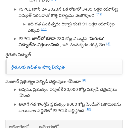
14311 MW
PSPCL జూన్ 24 2023న ఒక రోజులో 3435 లక్షల యూనిట్ల
[7:2]
విద్యుత్ సరఫరాతో కొత్త రికార్డును నెలకొల్పింది
ఇది గత సంవత్సరం రికార్డు కంటే 91 లక్షల యూనిట్లు
[7:3]
ఎక్కువ
PSPCL
జూన్‌లో కూడా
280 కోట్ల విలువైన
'మిగులు'
[8]
విద్యుత్‌ను విక్రయించింది
, ఇది సంవత్సరం గరిష్ట నెల
రైతుకు విద్యుత్
రైతులకు ఉచిత & పూర్తి విద్యుత్
[9]
పంజాబ్ ప్రభుత్వం సబ్సిడీ చెల్లింపులు చేసిందా
అవును, ప్రభుత్వం ఇప్పటికే 20,000 కోట్ల సబ్సిడీ చెల్లింపులు
చేసింది
అలాగే గత కాంగ్రెస్ ప్రభుత్వం 9000 కోట్ల పెండింగ్ బకాయిలను
[10]
వాయిదాల పద్ధతిలో PSPCLకి చెల్లిస్తోంది
అధికారంలో
అధికారంలో