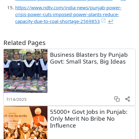
https://www.ndtv.com/india-news/punjab-power-
crisis-power-cuts-imposed-power-plants-reduce-
capacity-due-to-coal-shortage-2569853
↩︎
Related Pages
Business Blasters by Punjab
Govt: Small Stars, Big Ideas
7/14/2025
55000+ Govt Jobs in Punjab:
Only Merit No Bribe No
Influence