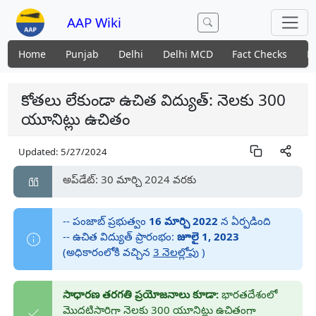
AAP Wiki
Home
Punjab
Delhi
Delhi MCD
Fact Checks
N
కోతలు లేకుండా ఉచిత విద్యుత్: నెలకు 300
యూనిట్లు ఉచితం
Updated:
5/27/2024
అప్‌డేట్: 30 మార్చి 2024 వరకు
-- పంజాబ్ ప్రభుత్వం
16 మార్చి 2022
న ఏర్పడింది
-- ఉచిత విద్యుత్ ప్రారంభం:
జూలై 1, 2023
(అధికారంలోకి వచ్చిన
3 నెలల్లోపు
)
సాధారణ తరగతి ప్రయోజనాలు కూడా:
భారతదేశంలో
మొదటిసారిగా నెలకు 300 యూనిట్లు ఉచితంగా