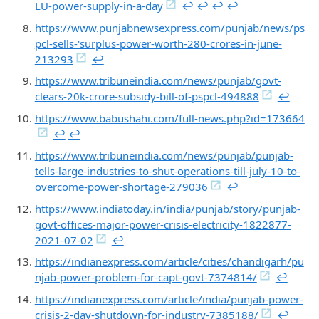
LU-power-supply-in-a-day
↩︎
↩︎
↩︎
↩︎
https://www.punjabnewsexpress.com/punjab/news/ps
pcl-sells-'surplus-power-worth-280-crores-in-june-
213293
↩︎
https://www.tribuneindia.com/news/punjab/govt-
clears-20k-crore-subsidy-bill-of-pspcl-494888
↩︎
https://www.babushahi.com/full-news.php?id=173664
↩︎
↩︎
https://www.tribuneindia.com/news/punjab/punjab-
tells-large-industries-to-shut-operations-till-july-10-to-
overcome-power-shortage-279036
↩︎
https://www.indiatoday.in/india/punjab/story/punjab-
govt-offices-major-power-crisis-electricity-1822877-
2021-07-02
↩︎
https://indianexpress.com/article/cities/chandigarh/pu
njab-power-problem-for-capt-govt-7374814/
↩︎
https://indianexpress.com/article/india/punjab-power-
crisis-2-day-shutdown-for-industry-7385188/
↩︎