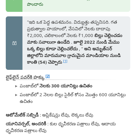
పొందారు
"ఇది ఒక పెద్ద ఉపశమనం. విద్యుత్తు తప్పనిసరి. గత
ప్రభుత్వాల హయాంలో, వేసవిలో నెలకు దాదాపు
₹2,000, చలికాలంలో నెలకు ₹1,000
బిల్లు చెల్లించడం
మాకు సవాలుగా ఉండేది
.
జూలై 2022 నుండి మేము
ఒక్క బిల్లు కూడా చెల్లించలేదు
, ”
అని అమృత్‌సర్
జిల్లాలోని మారుమూల గ్రామమైన మాండియాల నుండి
[1]
కాంతి (54) చెప్పారు
[2]
లైఫ్‌లైన్ పవర్‌కి హక్కు
పంజాబ్‌లో
నెలకు 300 యూనిట్లు ఉచితం
పంజాబ్‌లో 2 నెలల బిల్లు సైకిల్ కోసం మొత్తం 600 యూనిట్లు
ఉచితం
ఆటోమేటిక్ సబ్సిడీ
: అప్లికేషన్లు లేవు, లెక్కలు లేవు
యూనివర్సల్, అందరికీ
: కుల ధృవీకరణ పత్రాలు లేవు, ఆదాయ
ధృవీకరణ పత్రాలు లేవు