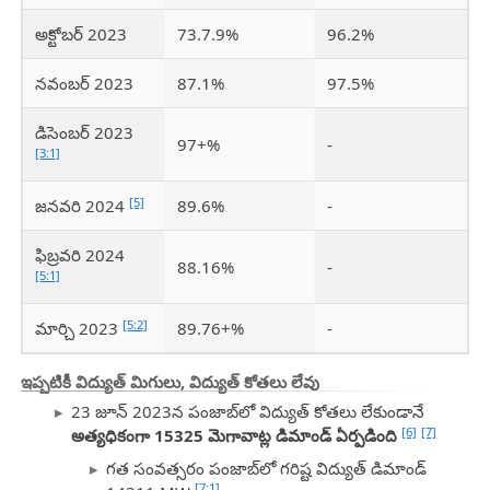
అక్టోబర్ 2023
73.7.9%
96.2%
నవంబర్ 2023
87.1%
97.5%
డిసెంబర్ 2023
97+%
-
[3:1]
[5]
జనవరి 2024
89.6%
-
ఫిబ్రవరి 2024
88.16%
-
[5:1]
[5:2]
మార్చి 2023
89.76+%
-
ఇప్పటికీ విద్యుత్ మిగులు, విద్యుత్ కోతలు లేవు
23 జూన్ 2023న పంజాబ్‌లో విద్యుత్ కోతలు లేకుండానే
[6]
[7]
అత్యధికంగా 15325 మెగావాట్ల డిమాండ్ ఏర్పడింది
గత సంవత్సరం పంజాబ్‌లో గరిష్ట విద్యుత్ డిమాండ్
[7:1]