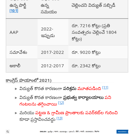
ఉన్న పార్టీ
ఉన్న
చెల్లించని విద్యుత్ సబ్సిడీ
[10:1]
సమయం
రూ. 7216 కోట్లు (ప్రతి
2022-
AAP
సంవత్సరం చెల్లించే 1804
ఇప్పుడు
కోట్లు)
సమావేశం
2017-2022
రూ. 9020 కోట్లు
అకాలీ
2012-2017
రూ. 2342 కోట్లు
కాంగ్రెస్ హయాంలో
2021)
[11]
విద్యుత్ కొరత కారణంగా
పరిశ్రమ
మూతపడింది
విద్యుత్ కొరత కారణంగా
ప్రభుత్వ కార్యాలయాలు
పని
[12]
గంటలను తగ్గించాయి
మరియు
పట్టణ & గ్రామీణ ప్రాంతాలకు పవర్‌కట్‌ల గురించి
[13]
కూడా ప్రస్తావించవద్దు