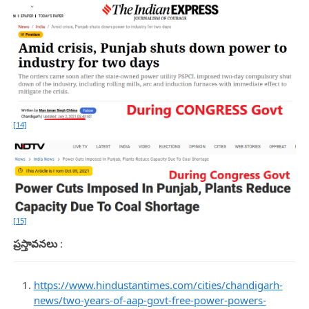
[14]
[15]
ప్రస్తావనలు
:
https://www.hindustantimes.com/cities/chandigarh-
news/two-years-of-aap-govt-free-power-powers-