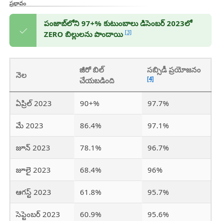
ప్రభావం
పంజాబ్‌లోని 97+% కుటుంబాలు డిసెంబర్ 2023లో
[3]
ZERO బిల్లులను పొందాయి
జీరో బిల్
సబ్సిడీ ప్రయోజనం
నెల
[4]
చేయబడింది
ఏప్రిల్ 2023
90+%
97.7%
మే 2023
86.4%
97.1%
జూన్ 2023
78.1%
96.7%
జూలై 2023
68.4%
96%
ఆగస్ట్ 2023
61.8%
95.7%
సెప్టెంబర్ 2023
60.9%
95.6%