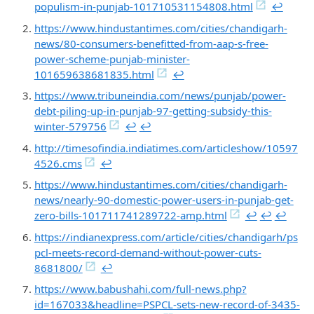
populism-in-punjab-101710531154808.html
↩︎
https://www.hindustantimes.com/cities/chandigarh-
news/80-consumers-benefitted-from-aap-s-free-
power-scheme-punjab-minister-
101659638681835.html
↩︎
https://www.tribuneindia.com/news/punjab/power-
debt-piling-up-in-punjab-97-getting-subsidy-this-
winter-579756
↩︎
↩︎
http://timesofindia.indiatimes.com/articleshow/10597
4526.cms
↩︎
https://www.hindustantimes.com/cities/chandigarh-
news/nearly-90-domestic-power-users-in-punjab-get-
zero-bills-101711741289722-amp.html
↩︎
↩︎
↩︎
https://indianexpress.com/article/cities/chandigarh/ps
pcl-meets-record-demand-without-power-cuts-
8681800/
↩︎
https://www.babushahi.com/full-news.php?
id=167033&headline=PSPCL-sets-new-record-of-3435-