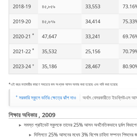
2018-19
৪৫,৮৫৯
33,553
73.16
2019-20
৪৫,৬৭৯
34,414
75.33
*
2020-21
47,647
33,241
69.76
*
2021-22
35,532
25,156
70.79
+
2023-24
35,186
28,467
80.90
*এই বছর মহামারীর কারণে সবচেয়ে কম সংখ্যক আসন অফার করা হয়েছে এবং দাবি করা হয়েছে
+
সরকারি স্কুলে ভর্তির ক্ষেত্রে ঝাঁপ দাও
অর্থাৎ বেসরকারীতে ইডব্লিউএস আ
শিক্ষার অধিকার
, 2009
সমস্ত প্রাইভেট স্কুলকে তাদের 25% আসন অর্থনৈতিকভাবে দুর্বল বিভা
দিল্লিতে 25% আসনের মধ্যে 3% বিশেষ চাহিদা সম্পন্ন শিশুদের