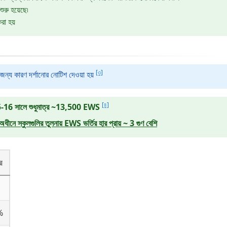
রু হয়েছে৷
রা হয়
[৩]
র জন্য কারণ দর্শানোর নোটিশ দেওয়া হয়
[৪]
16 সালে শুধুমাত্র ~13,500 EWS
নে স্কুলগুলির তুলনায় EWS ভর্তির হার প্রায় ~ 3 গুণ বেশি
র
%