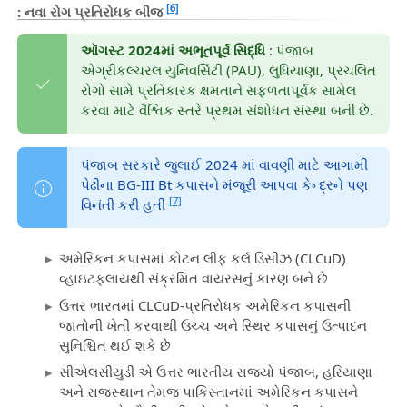
[6]
: નવા રોગ પ્રતિરોધક બીજ
ઑગસ્ટ 2024માં અભૂતપૂર્વ સિદ્ધિ
: પંજાબ
એગ્રીકલ્ચરલ યુનિવર્સિટી (PAU), લુધિયાણા, પ્રચલિત
રોગો સામે પ્રતિકારક ક્ષમતાને સફળતાપૂર્વક સામેલ
કરવા માટે વૈશ્વિક સ્તરે પ્રથમ સંશોધન સંસ્થા બની છે.
પંજાબ સરકારે જુલાઈ 2024 માં વાવણી માટે આગામી
પેઢીના BG-III Bt કપાસને મંજૂરી આપવા કેન્દ્રને પણ
[7]
વિનંતી કરી હતી
અમેરિકન કપાસમાં કોટન લીફ કર્લ ડિસીઝ (CLCuD)
વ્હાઇટફ્લાયથી સંક્રમિત વાયરસનું કારણ બને છે
ઉત્તર ભારતમાં CLCuD-પ્રતિરોધક અમેરિકન કપાસની
જાતોની ખેતી કરવાથી ઉચ્ચ અને સ્થિર કપાસનું ઉત્પાદન
સુનિશ્ચિત થઈ શકે છે
સીએલસીયુડી એ ઉત્તર ભારતીય રાજ્યો પંજાબ, હરિયાણા
અને રાજસ્થાન તેમજ પાકિસ્તાનમાં અમેરિકન કપાસને