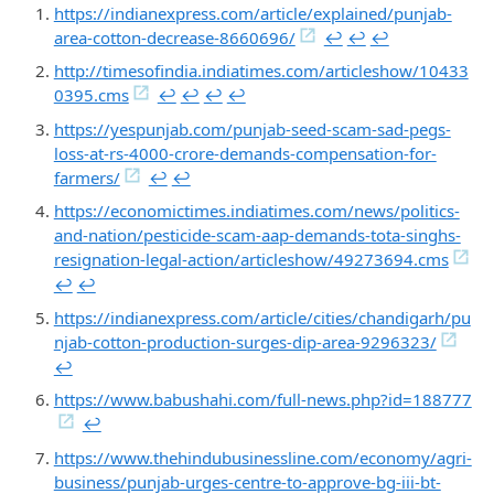
https://indianexpress.com/article/explained/punjab-
area-cotton-decrease-8660696/
↩︎
↩︎
↩︎
http://timesofindia.indiatimes.com/articleshow/10433
0395.cms
↩︎
↩︎
↩︎
↩︎
https://yespunjab.com/punjab-seed-scam-sad-pegs-
loss-at-rs-4000-crore-demands-compensation-for-
farmers/
↩︎
↩︎
https://economictimes.indiatimes.com/news/politics-
and-nation/pesticide-scam-aap-demands-tota-singhs-
resignation-legal-action/articleshow/49273694.cms
↩︎
↩︎
https://indianexpress.com/article/cities/chandigarh/pu
njab-cotton-production-surges-dip-area-9296323/
↩︎
https://www.babushahi.com/full-news.php?id=188777
↩︎
https://www.thehindubusinessline.com/economy/agri-
business/punjab-urges-centre-to-approve-bg-iii-bt-