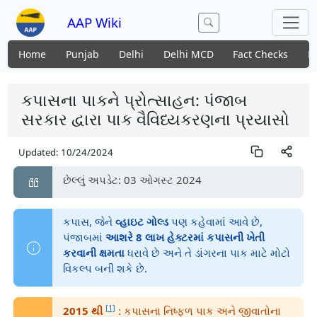
AAP Wiki
Home
Punjab
Delhi
Delhi MCD
Fact Checks
N
કપાસના પાકને પ્રોત્સાહન: પંજાબ
સરકાર દ્વારા પાક વૈવિધ્યકરણના પ્રયાસો
Updated:
10/24/2024
છેલ્લું અપડેટ: 03 ઓગસ્ટ 2024
કપાસ, જેને
વ્હાઇટ ગોલ્ડ
પણ કહેવામાં આવે છે,
પંજાબમાં
આશરે 8 લાખ હેક્ટરમાં કપાસની ખેતી
કરવાની ક્ષમતા
ધરાવે છે અને તે ડાંગરના પાક માટે મોટો
વિકલ્પ બની શકે છે.
[1]
2015 થી
: કપાસના નિષ્ફળ પાક અને જીવાતોના