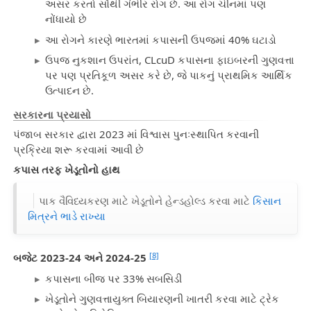
અસર કરતો સૌથી ગંભીર રોગ છે. આ રોગ ચીનમાં પણ
નોંધાયો છે
આ રોગને કારણે ભારતમાં કપાસની ઉપજમાં 40% ઘટાડો
ઉપજ નુકશાન ઉપરાંત, CLcuD કપાસના ફાઇબરની ગુણવત્તા
પર પણ પ્રતિકૂળ અસર કરે છે, જે પાકનું પ્રાથમિક આર્થિક
ઉત્પાદન છે.
સરકારના પ્રયાસો
પંજાબ સરકાર દ્વારા 2023 માં વિશ્વાસ પુનઃસ્થાપિત કરવાની
પ્રક્રિયા શરૂ કરવામાં આવી છે
કપાસ તરફ ખેડૂતોનો હાથ
પાક વૈવિધ્યકરણ માટે ખેડૂતોને હેન્ડહોલ્ડ કરવા માટે
કિસાન
મિત્રને ભાડે રાખ્યા
[8]
બજેટ 2023-24 અને 2024-25
કપાસના બીજ પર 33% સબસિડી
ખેડૂતોને ગુણવત્તાયુક્ત બિયારણની ખાતરી કરવા માટે ટ્રેક