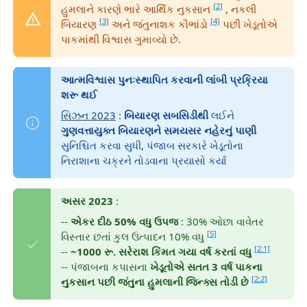
[2]
હુમલાને કારણે ભારે આર્થિક નુકસાન
, નકલી
[3]
[4]
બિયારણ
અને જંતુનાશક કૌભાંડો
પછી ખેડૂતોએ
પાકમાંથી વિશ્વાસ ગુમાવ્યો છે.
આત્મવિશ્વાસ પુનઃસ્થાપિત કરવાની લાંબી પ્રક્રિયા
શરૂ થઈ
સિઝન 2023
:
બિયારણ સબસિડીથી
લઈને
ગુણવત્તાયુક્ત બિયારણને
સમયસર નહેરનું પાણી
સુનિશ્ચિત કરવા સુધી, પંજાબ સરકારે ખેડૂતોના
નિરાશાના ચક્રને તોડવાના પ્રયાસો કર્યા
અસર 2023
:
--
એકર દીઠ 50% વધુ ઉપજ
: 30% ઓછા વાવેતર
[5]
વિસ્તાર છતાં કુલ ઉત્પાદન 10% વધુ
[2:1]
--
~1000 રૂ. સરેરાશ કિંમત ગયા વર્ષ કરતાં વધુ
-- પંજાબના કપાસના
ખેડૂતોએ સતત 3 વર્ષ પાકના
[2:2]
નુકસાન પછી જંતુના હુમલાની જિન્ક્સ તોડી છે