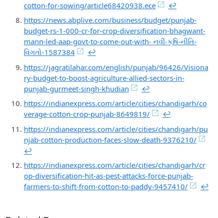
cotton-for-sowing/article68420938.ece
↩︎
https://news.abplive.com/business/budget/punjab-
budget-rs-1-000-cr-for-crop-diversification-bhagwant-
mann-led-aap-govt-to-come-out-with- નવી-કૃષિ-નીતિ-
વિગતો-1587384
↩︎
https://jagratilahar.com/english/punjab/96426/Visiona
ry-budget-to-boost-agriculture-allied-sectors-in-
punjab-gurmeet-singh-khudian
↩︎
https://indianexpress.com/article/cities/chandigarh/co
verage-cotton-crop-punjab-8649819/
↩︎
https://indianexpress.com/article/cities/chandigarh/pu
njab-cotton-production-faces-slow-death-9376210/
↩︎
https://indianexpress.com/article/cities/chandigarh/cr
op-diversification-hit-as-pest-attacks-force-punjab-
farmers-to-shift-from-cotton-to-paddy-9457410/
↩︎