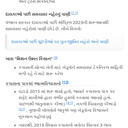
અને ટ્રેસ મિકેનિઝમ
[1:1]
દાયકાઓ પછી સમયસર નહેરનું પાણી
પંજાબ સરકાર દાયકાઓ પછી એપ્રિલ 2023ની શરૂઆતથી
સમયસર નહેરોમાં પાણી છોડે છે. નીચે વિગતો:
દાયકાઓ પછી પૂંછડીઓ પર પુનઃજીવિત નહેરો અને પાણી
[9]
ખાસ "મિશન ઉન્નત કિસાન"
કપાસની યોગ્ય ખેતી માટે ખેડૂતોને સમયસર ટેકનિકલ માહિતી
મળી રહે તે માટે શરૂ કરેલ
[1:2]
કપાસના પાકમાં આત્મવિશ્વાસનો
ઘટાડો 2015 માં શરૂ થયો હતો, જ્યારે કપાસના પાક પર
સફેદ માખીઓ દ્વારા ગંભીર હુમલો કરવામાં આવ્યો હતો.
[4:1]
પાછળથી જંતુનાશક કૌભાંડ
, નકલી બિયારણ કૌભાંડો
[3:1]
, ગુલાબી બોલવોર્મ જંતુએ પણ ખેડૂતોના વિશ્વાસને
નુકસાન પહોંચાડ્યું
ત્યારથી, 2019 સિવાય કપાસનો વાવેતર વિસ્તાર 3 લાખ