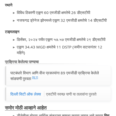
स्थाने
विविध ठिकाणी एकूण 60 एमजीडी क्षमतेचे 26 डीएसटीपी
नजफगढ ड्रेनेज झोनमध्ये एकूण 32 एमजीडी क्षमतेचे 14 डीएसटीपी
टाइमलाइन
डिसेंबर, २०२४ पर्यंत एकूण ५७.५७ एमजीडी क्षमतेचे २९ डीएसटीपी
एकूण 34.43 MGD क्षमतेचे 11 DSTP (जमीन वाटपानंतर 12
महिने)
प्रक्रिया केलेल्या पाण्याचा
पाटबंधारे विभाग आणि वीज प्रकल्पांना 89 एमजीडी प्रक्रिया केलेले
[8:1]
सांडपाणी पुरवठा
दिल्ली सिटी ऑफ लेक्स
एसटीपी स्वच्छ पाणी या तलावांना पुरवते
समोर मोठी आव्हाने आहेत
डीजेबीला मोठ्या आर्थिक संकटाचा सामना करावा लागत आहे कारण
वित्त