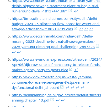
https://www.cnbctv18.com/india/for-a-clean-yamuna-
delhis-biggest-sewage-treatment-plant-to-begin-trial-
run-around-diwali-18137441.htm
↩︎
https://timesofindia.indiatimes.com/city/delhi/delhi-
budget-2024-25-allocation-flow-boost-for-water-and-
sewage/articleshow/108219739.cms
↩︎
↩︎
↩︎
https://www.deccanherald.com/india/delhi/delhi-
missing-2023-deadline-to-treat-all-sewage-makes-
2025-yamuna-cleaning-goal-challenging-2857323
↩︎
↩︎
https://www.newindianexpress.com/cities/delhi/2024/
Apr/06/djb-row-sc-tells-finance-secy-to-release-funds-
makes-agency-party-to-govts-plea
↩︎
https://www.downtoearth.org.in/waste/yamuna-
continues-to-receive-sewage-as-8-stps-remain-
dysfunctional-delhi-jal-board
↩︎
↩︎
↩︎
↩︎
https://delhiplanning.delhi.gov.in/sites/default/files/Pl
anning/chapter_13.pdf
↩︎
↩︎