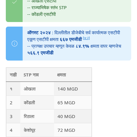
-- ओखला एसटीपी
-- राज्याभिषेक स्तंभ STP
-- कोंडली एसटीपी
ऑगस्ट २०२४
: दिल्लीतील डीजेबीचे सर्व कार्यात्मक एसटीपी
[७:२]
एकूण एसटीपी क्षमता
६६७ एमजीडी
-- प्रत्यक्ष उपचार म्हणून केवळ
८४.९%
क्षमता वापर म्हणजेच
५६६.९ एमजीडी
नाही
STP नाव
क्षमता
१
ओखला
140 MGD
2
कोंडली
65 MGD
3
रिठाला
40 MGD
4
केशोपूर
72 MGD