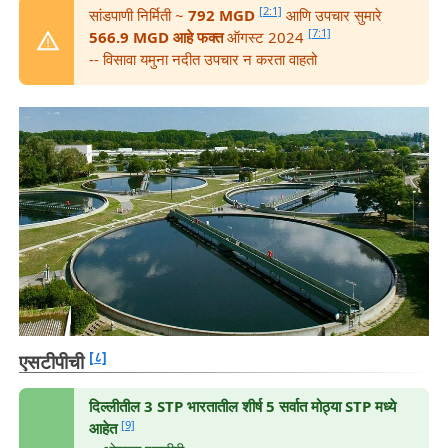
[2:1]
सांडपाणी निर्मिती ~
792 MGD
आणि उपचार सुमारे
[7:1]
566.9 MGD आहे फक्त
ऑगस्ट 2024
-- विसावा यमुना नदीत उपचार न करता वाहतो
[८]
एसटीपीची
दिल्लीतील 3 STP भारतातील शीर्ष 5 सर्वात मोठ्या STP मध्ये
[9]
आहेत