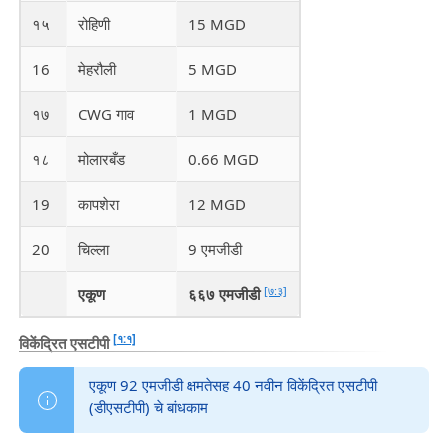
१५
रोहिणी
15 MGD
16
मेहरौली
5 MGD
१७
CWG गाव
1 MGD
१८
मोलारबँड
0.66 MGD
19
कापशेरा
12 MGD
20
चिल्ला
9 एमजीडी
[७:३]
एकूण
६६७ एमजीडी
[१:१]
विकेंद्रित एसटीपी
एकूण 92 एमजीडी क्षमतेसह 40 नवीन विकेंद्रित एसटीपी
(डीएसटीपी) चे बांधकाम