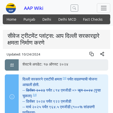
AAP Wiki
Home
Punjab
Delhi
Delhi MCD
Fact Checks
N
सीवेज ट्रीटमेंट प्लांट्स: आप दिल्ली सरकारद्वारे
क्षमता निर्माण करणे
Updated:
10/24/2024
शेवटचे अपडेट: १७ ऑगस्ट २०२४
[१]
दिल्ली सरकारने एसटीपी क्षमता
पर्यंत वाढवण्याची योजना
आखली होती.
--
डिसेंबर २०२३
पर्यंत ८१४ एमजीडी =>
जून २०२४
(पुन्हा
[२]
चुकला)
-- डिसेंबर २०२४ पर्यंत ९२२ एमजीडी
-- मार्च २०२५ पर्यंत ९६४.५ एमजीडी (१००% सांडपाणी
प्रक्रिया)