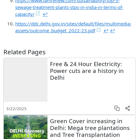
https://www.iamrenew.com/sustainability/top-5-
sewage-treatment-plants-stps-in-india-in-terms-of-
capacity/
↩︎
https://ddc.delhi.gov.in/sites/default/files/multimedia-
assets/outcome_budget_2022-23.pdf
↩︎
↩︎
Related Pages
Free & 24 Hour Electricity:
Power cuts are a history in
Delhi
3/22/2025
Green Cover increasing in
Delhi: Mega tree plantations
and Tree Transplantation