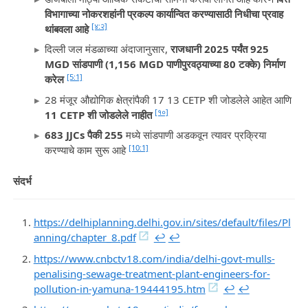
विभागाच्या नोकरशहांनी प्रकल्प कार्यान्वित करण्यासाठी निधीचा प्रवाह
[४:२]
थांबवला आहे
दिल्ली जल मंडळाच्या अंदाजानुसार,
राजधानी 2025 पर्यंत 925
MGD सांडपाणी (1,156 MGD पाणीपुरवठ्याच्या 80 टक्के) निर्माण
[5:1]
करेल
28 मंजूर औद्योगिक क्षेत्रांपैकी 17 13 CETP शी जोडलेले आहेत आणि
[१०]
11 CETP शी जोडलेले नाहीत
683 JJCs पैकी 255
मध्ये सांडपाणी अडकवून त्यावर प्रक्रिया
[10:1]
करण्याचे काम सुरू आहे
संदर्भ
https://delhiplanning.delhi.gov.in/sites/default/files/Pl
anning/chapter_8.pdf
↩︎
↩︎
https://www.cnbctv18.com/india/delhi-govt-mulls-
penalising-sewage-treatment-plant-engineers-for-
pollution-in-yamuna-19444195.htm
↩︎
↩︎