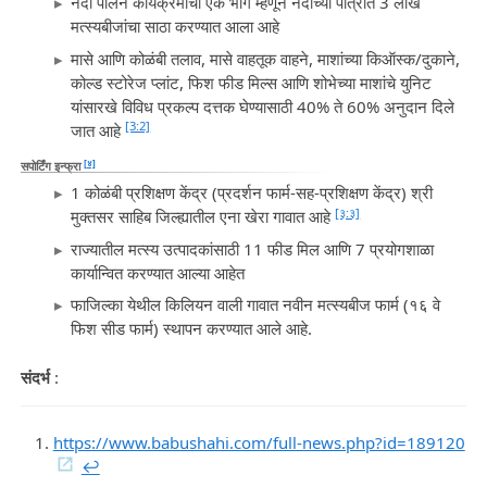
नदी पालन कार्यक्रमाचा एक भाग म्हणून नदीच्या पात्रात 3 लाख
मत्स्यबीजांचा साठा करण्यात आला आहे
मासे आणि कोळंबी तलाव, मासे वाहतूक वाहने, माशांच्या किऑस्क/दुकाने,
कोल्ड स्टोरेज प्लांट, फिश फीड मिल्स आणि शोभेच्या माशांचे युनिट
यांसारखे विविध प्रकल्प दत्तक घेण्यासाठी 40% ते 60% अनुदान दिले
[3:2]
जात आहे
[४]
सपोर्टिंग इन्फ्रा
1 कोळंबी प्रशिक्षण केंद्र (प्रदर्शन फार्म-सह-प्रशिक्षण केंद्र) श्री
[३:३]
मुक्तसर साहिब जिल्ह्यातील एना खेरा गावात आहे
राज्यातील मत्स्य उत्पादकांसाठी 11 फीड मिल आणि 7 प्रयोगशाळा
कार्यान्वित करण्यात आल्या आहेत
फाजिल्का येथील किलियन वाली गावात नवीन मत्स्यबीज फार्म (१६ वे
फिश सीड फार्म) स्थापन करण्यात आले आहे.
संदर्भ
:
https://www.babushahi.com/full-news.php?id=189120
↩︎