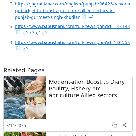
https://jagratilahar.com/english/punjab/96426/Visiona
ry-budget-to-boost-agriculture-allied-sectors-in-
punjab-gurmeet-singh-khudian
↩︎
https://www.babushahi.com/full-news.php?id=187498
↩︎
↩︎
↩︎
↩︎
https://www.babushahi.com/full-news.php?id=180568
↩︎
Related Pages
Moderisation Boost to Diary,
Poultry, Fishery etc
agriculture Allied sectors
7/14/2025