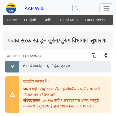
AAP Wiki
Home
Punjab
Delhi
Delhi MCD
Fact Checks
N
पंजाब सरकारकडून तुरुंग/तुरुंग विभागात सुधारणा
Updated:
11/16/2024
शेवटचे अपडेट: १६ नोव्हेंबर २०२४
[१]
राष्ट्रीय समस्या
जास्त गर्दी
: संपूर्ण भारतातील तुरुंगांमधील राष्ट्रीय सरासरी
भोगवटा दर 130% आहे
अंडरट्रायल
: ७०+% कैदी हे अंडरट्रायल आहेत. त्यामुळे
न्यायालयीन सुधारणा हे हाताळण्यास मदत करू शकतात