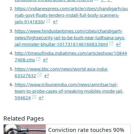
https://indianexpress.com/article/cities/chandigarh/pu
njab-govt-floats-tenders-install-full-body-scanners-
jails-9141830/
↩︎
https://www.hindustantimes.com/cities/chandigarh-
news/highsecurity-jail-to-be-built-near-ludhiana-says-
jail-minister-bhullar-101731614616683.html
↩︎
http://timesofindia.indiatimes.com/articleshow/10844
7408.cms
↩︎
https://www.bbc.com/news/world-asia-india-
63327632
↩︎
https://www.tribuneindia.com/news/amritsar/spl-
team-to-probe-cases-of-sneaking-mobiles-inside-jail-
594624
↩︎
Related Pages
Conviction rate touches 90%