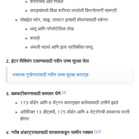
शरीराच्या आत गिळले
कपड्यांमध्ये किंवा शरीरात लपलेली किरणोत्सर्गी सामग्री
मोबाईल फोन, चाकू, लायटर इत्यादी शोधण्यासाठी स्कॅनर
धातू आणि नॉनमेटेलिक लेख
शस्त्रे
अंमली पदार्थ आणि इतर प्रतिबंधित वस्तू
2. इंटर मिक्सिंग टाळण्यासाठी नवीन उच्च सुरक्षा जेल
भयानक गुन्हेगारांसाठी नवीन उच्च सुरक्षा कारागृह
[३]
3. बळकटीकरणासाठी कामावर घेणे
173 वॉर्डन आणि 6 मॅट्रन कारागृहात कर्तव्यासाठी उत्तीर्ण झाले
अतिरिक्त 13 डीएसपी, 175 वॉर्डन आणि 4 मॅट्रॉनची लवकरच भरती
होणार
[१:१]
४. गरीब अंडरट्रायलसाठी सरकारकडून जामीन रक्कम