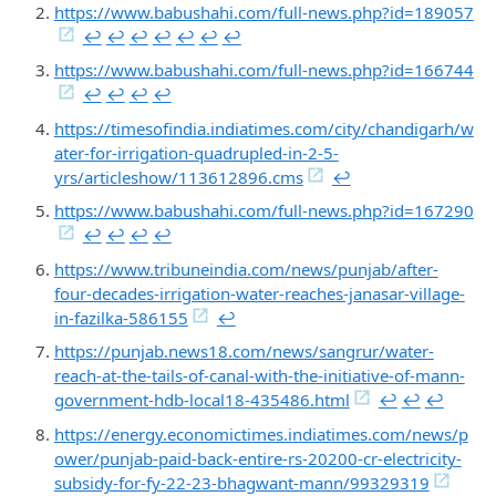
https://www.babushahi.com/full-news.php?id=189057
↩︎
↩︎
↩︎
↩︎
↩︎
↩︎
↩︎
https://www.babushahi.com/full-news.php?id=166744
↩︎
↩︎
↩︎
↩︎
https://timesofindia.indiatimes.com/city/chandigarh/w
ater-for-irrigation-quadrupled-in-2-5-
yrs/articleshow/113612896.cms
↩︎
https://www.babushahi.com/full-news.php?id=167290
↩︎
↩︎
↩︎
↩︎
https://www.tribuneindia.com/news/punjab/after-
four-decades-irrigation-water-reaches-janasar-village-
in-fazilka-586155
↩︎
https://punjab.news18.com/news/sangrur/water-
reach-at-the-tails-of-canal-with-the-initiative-of-mann-
government-hdb-local18-435486.html
↩︎
↩︎
↩︎
https://energy.economictimes.indiatimes.com/news/p
ower/punjab-paid-back-entire-rs-20200-cr-electricity-
subsidy-for-fy-22-23-bhagwant-mann/99329319