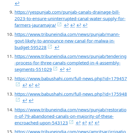
↩︎
https://yespunjab.com/punjab-canals-drainage-bill-
2023-to-ensure-uninterrupted-canal-water-supply-for-
farmers-jauramajra/
↩︎
↩︎
↩︎
↩︎
https://www.tribuneindia.com/news/punjab/mann-
govt-likely-to-announce-new-canal-for-malwa-in-
budget-595228
↩︎
https://www.tribuneindia.com/news/punjab/tendering
-process-for-three-canals-completed-in-4-assembly-
segments-551029
↩︎
↩︎
https://www.babushahi.com/full-news.php?id=179457
↩︎
↩︎
↩︎
https://www.babushahi.com/full-news.php?id=175948
↩︎
↩︎
https://www.tribuneindia.com/news/punjab/restoratio
n-of-79-abandoned-canals-on-majority-of-these-
encroached-upon-543123
↩︎
↩︎
↩︎
↩︎
https://www.tribuneindia.com/news/amritsar/irrigatio