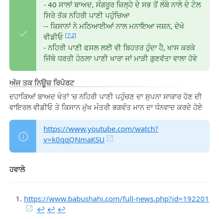
- 40 ਸਾਲਾਂ ਬਾਅਦ, ਸੰਗਰੂਰ ਜ਼ਿਲ੍ਹੇ ਦੇ ਸਭ ਤੋਂ ਲੰਬੇ ਨਾਲੇ ਦੇ ਟੇਲ
ਸਿਰੇ ਤੱਕ ਨਹਿਰੀ ਪਾਣੀ ਪਹੁੰਚਿਆ
-- ਕਿਸਾਨਾਂ ਨੇ ਮਠਿਆਈਆਂ ਨਾਲ ਮਨਾਇਆ ਜਸ਼ਨ, ਦੇਖੋ
[7:2]
ਵੀਡੀਓ
- ਨਹਿਰੀ ਪਾਣੀ ਫਸਲ ਲਈ ਵੀ ਬਿਹਤਰ ਹੁੰਦਾ ਹੈ, ਖਾਸ ਕਰਕੇ
ਜਿੱਥੇ ਧਰਤੀ ਹੇਠਲਾ ਪਾਣੀ ਖਾਰਾ ਜਾਂ ਮਾੜੀ ਗੁਣਵੱਤਾ ਵਾਲਾ ਹੋਵੇ
ਅੱਜ ਤਕ ਨਿਊਜ਼ ਰਿਪੋਰਟ
ਦਹਾਕਿਆਂ ਬਾਅਦ ਖੇਤਾਂ 'ਚ ਨਹਿਰੀ ਪਾਣੀ ਪਹੁੰਚਣ ਦਾ ਸੁਪਨਾ ਸਾਕਾਰ ਹੋਣ ਦੀ
ਵਾਇਰਲ ਵੀਡੀਓ ਤੇ ਕਿਸਾਨ ਮੁੱਖ ਮੰਤਰੀ ਭਗਵੰਤ ਮਾਨ ਦਾ ਧੰਨਵਾਦ ਕਰਦੇ ਹੋਏ
https://www.youtube.com/watch?
v=k0qqQNmaKSU
ਹਵਾਲੇ
https://www.babushahi.com/full-news.php?id=192201
↩︎
↩︎
↩︎