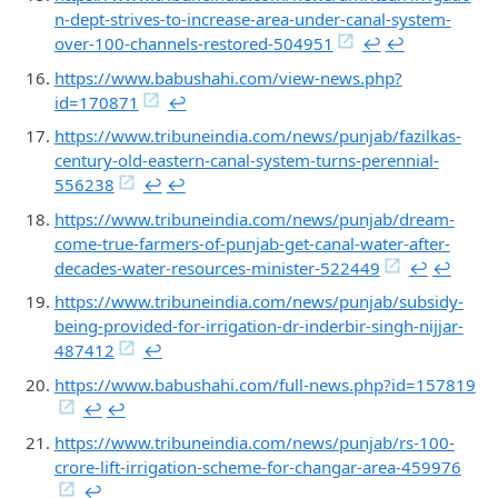
n-dept-strives-to-increase-area-under-canal-system-
over-100-channels-restored-504951
↩︎
↩︎
https://www.babushahi.com/view-news.php?
id=170871
↩︎
https://www.tribuneindia.com/news/punjab/fazilkas-
century-old-eastern-canal-system-turns-perennial-
556238
↩︎
↩︎
https://www.tribuneindia.com/news/punjab/dream-
come-true-farmers-of-punjab-get-canal-water-after-
decades-water-resources-minister-522449
↩︎
↩︎
https://www.tribuneindia.com/news/punjab/subsidy-
being-provided-for-irrigation-dr-inderbir-singh-nijjar-
487412
↩︎
https://www.babushahi.com/full-news.php?id=157819
↩︎
↩︎
https://www.tribuneindia.com/news/punjab/rs-100-
crore-lift-irrigation-scheme-for-changar-area-459976
↩︎