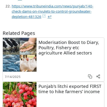
https://www.tribuneindia.com/news/punjab/140-
check-dams-on-rivulets-to-control-groundwater-
depletion-481326
↩︎
Related Pages
Moderisation Boost to Diary,
Poultry, Fishery etc
agriculture Allied sectors
7/14/2025
Punjab's litchi exported FIRST
time to hike farmers’ income