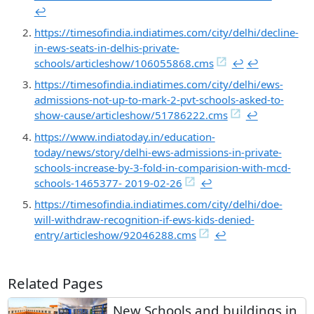
↩︎
https://timesofindia.indiatimes.com/city/delhi/decline-
in-ews-seats-in-delhis-private-
schools/articleshow/106055868.cms
↩︎
↩︎
https://timesofindia.indiatimes.com/city/delhi/ews-
admissions-not-up-to-mark-2-pvt-schools-asked-to-
show-cause/articleshow/51786222.cms
↩︎
https://www.indiatoday.in/education-
today/news/story/delhi-ews-admissions-in-private-
schools-increase-by-3-fold-in-comparision-with-mcd-
schools-1465377- 2019-02-26
↩︎
https://timesofindia.indiatimes.com/city/delhi/doe-
will-withdraw-recognition-if-ews-kids-denied-
entry/articleshow/92046288.cms
↩︎
Related Pages
New Schools and buildings in