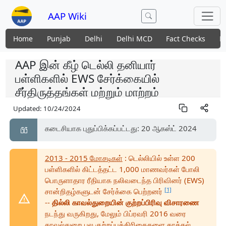
AAP Wiki
Home
Punjab
Delhi
Delhi MCD
Fact Checks
N
AAP இன் கீழ் டெல்லி தனியார்
பள்ளிகளில் EWS சேர்க்கையில்
சீர்திருத்தங்கள் மற்றும் மாற்றம்
Updated:
10/24/2024
கடைசியாக புதுப்பிக்கப்பட்டது: 20 ஆகஸ்ட் 2024
2013 - 2015 மோசடிகள்
: டெல்லியில் உள்ள 200
பள்ளிகளில் கிட்டத்தட்ட 1,000 மாணவர்கள் போலி
பொருளாதார ரீதியாக நலிவடைந்த பிரிவினர் (EWS)
[1]
சான்றிதழ்களுடன் சேர்க்கை பெற்றனர்
--
தில்லி காவல்துறையின் குற்றப்பிரிவு விசாரணை
நடந்து வருகிறது, மேலும் பிப்ரவரி 2016 வரை
காவல்துறை பல குற்றப்பத்திரிகைகளை தாக்கல்