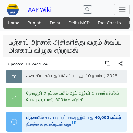
AAP Wiki
Home
Punjab
Delhi
Delhi MCD
Fact Checks
N
பஞ்சாப் அரசால் அதிகரித்து வரும் சிவப்பு
மிளகாய் விழுது ஏற்றுமதி
Updated:
10/24/2024
கடைசியாகப் புதுப்பிக்கப்பட்டது: 10 நவம்பர் 2023
தொகுதி அடிப்படையில் ஆம் ஆத்மி அரசாங்கத்தின்
போது ஏற்றுமதி 600% வளர்ச்சி
பஞ்சாபில்
சாகுபடி பரப்பளவு தற்போது
40,000 ஏக்கர்
[1]
நிலத்தை தாண்டியுள்ளது