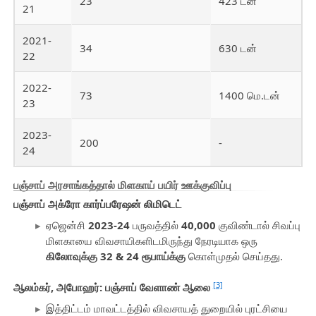
23
423 டன்
21
2021-
34
630 டன்
22
2022-
73
1400 மெ.டன்
23
2023-
200
-
24
பஞ்சாப் அரசாங்கத்தால் மிளகாய் பயிர் ஊக்குவிப்பு
பஞ்சாப் அக்ரோ கார்ப்பரேஷன் லிமிடெட்
ஏஜென்சி
2023-24
பருவத்தில்
40,000
குவிண்டால் சிவப்பு
மிளகாயை விவசாயிகளிடமிருந்து நேரடியாக ஒரு
கிலோவுக்கு 32 & 24 ரூபாய்க்கு
கொள்முதல் செய்தது.
[3]
ஆலம்கர், அபோஹர்: பஞ்சாப் வேளாண் ஆலை
இத்திட்டம் மாவட்டத்தில் விவசாயத் துறையில் புரட்சியை