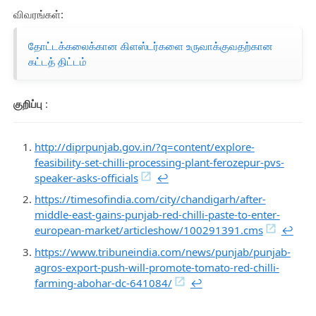
விவரங்கள்:
தோட்டக்கலைக்கான கிளஸ்டர்களை உருவாக்குவதற்கான
கட்டத் திட்டம்
குறிப்பு
:
http://diprpunjab.gov.in/?q=content/explore-
feasibility-set-chilli-processing-plant-ferozepur-pvs-
speaker-asks-officials
↩︎
https://timesofindia.com/city/chandigarh/after-
middle-east-gains-punjab-red-chilli-paste-to-enter-
european-market/articleshow/100291391.cms
↩︎
https://www.tribuneindia.com/news/punjab/punjab-
agros-export-push-will-promote-tomato-red-chilli-
farming-abohar-dc-641084/
↩︎