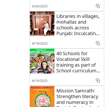
4/26/2025
Libraries in villages,
mohallas and
schools across
Punjab: Inculcating
reading habits
4/19/2025
40 Schools for
Vocational Skill
training as part of
School curriculum
started in Punjab
4/19/2025
Mission Samrath:
Strengthen literacy
and numeracy in