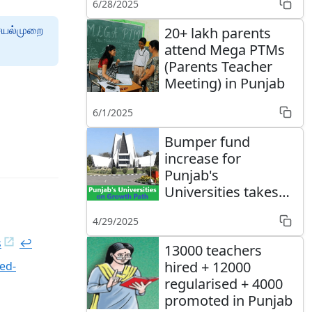
6/28/2025
செயல்முறை
20+ lakh parents
attend Mega PTMs
(Parents Teacher
Meeting) in Punjab
6/1/2025
Bumper fund
increase for
Punjab's
Universities takes
them on growth
4/29/2025
path
s
↩︎
13000 teachers
hired + 12000
ed-
regularised + 4000
promoted in Punjab