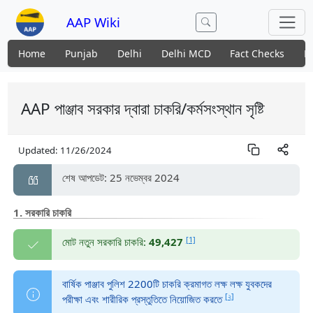
AAP Wiki
Home
Punjab
Delhi
Delhi MCD
Fact Checks
N
AAP পাঞ্জাব সরকার দ্বারা চাকরি/কর্মসংস্থান সৃষ্টি
Updated:
11/26/2024
শেষ আপডেট: 25 নভেম্বর 2024
1. সরকারি চাকরি
[1]
মোট নতুন সরকারি চাকরি:
49,427
বার্ষিক পাঞ্জাব পুলিশ 2200টি চাকরি ক্রমাগত লক্ষ লক্ষ যুবকদের
[২]
পরীক্ষা এবং শারীরিক প্রস্তুতিতে নিয়োজিত করতে