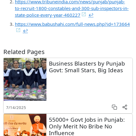
https://www.tribuneindia.com/news/punjab/punjab-
to-recruit-1800-constables-and-300-sub-inspectors-in-
state-police-every-year-460227
↩︎
https://www.babushahi.com/full-news.php?id=173664
↩︎
Related Pages
Business Blasters by Punjab
Govt: Small Stars, Big Ideas
7/14/2025
55000+ Govt Jobs in Punjab:
Only Merit No Bribe No
Influence