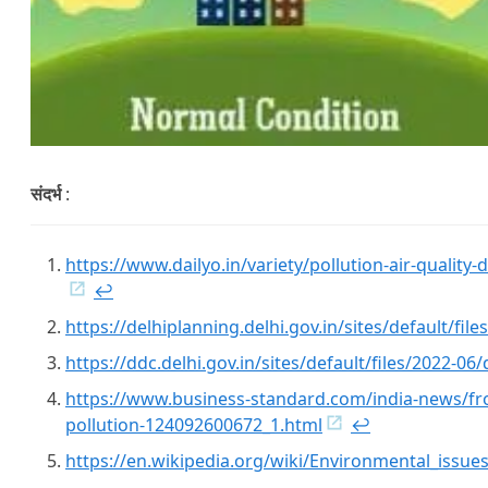
संदर्भ
:
https://www.dailyo.in/variety/pollution-air-qualit
↩︎
https://delhiplanning.delhi.gov.in/sites/default/fil
https://ddc.delhi.gov.in/sites/default/files/2022
https://www.business-standard.com/india-news/from
pollution-124092600672_1.html
↩︎
https://en.wikipedia.org/wiki/Environmental_issues