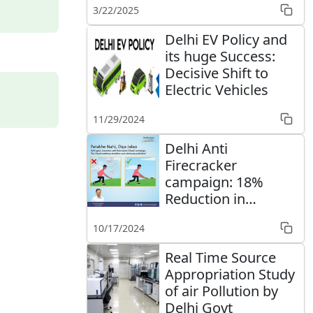
3/22/2025
Policy
Delhi EV Policy and
its huge Success:
Decisive Shift to
Electric Vehicles
11/29/2024
Delhi Anti
Firecracker
campaign: 18%
Reduction in
pollution
10/17/2024
Nanoparticles
Real Time Source
Appropriation Study
of air Pollution by
Delhi Govt