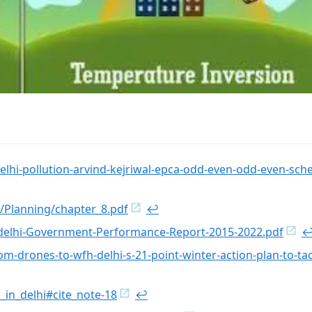
y-delhi-pollution-arvind-kejriwal-epca-odd-even-odd-even-sc
es/Planning/chapter_8.pdf
↩︎
-06/delhi-Government-Performance-Report-2015-2022.pdf
↩
-drones-to-wfh-delhi-s-21-point-winter-action-plan-to-tac
_in_delhi#cite_note-18
↩︎