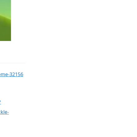
heme-32156
︎
kle-