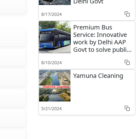
Delhi Govt
8/17/2024
Premium Bus
Service: Innovative
work by Delhi AAP
Govt to solve public
problems
8/10/2024
Yamuna Cleaning
5/21/2024