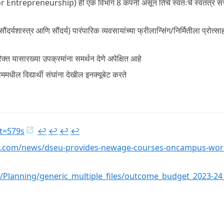
repreneurship) ही एक विभाग 8 कंपनी असून तिचे स्वतःचे स्वतंत्र स
शास्त्र आणि सौंदर्य) पारंपारिक व्यवसायांच्या फ्रीलान्सिंग/निर्मितीला प्रोत्सा
क्त यासारख्या उपक्रमांना समर्थन देणे अपेक्षित आहे
ाममधील विद्यार्थी संघांना देखील इनक्यूबेट करते
t=579s
↩︎
↩︎
↩︎
↩︎
iew.com/news/dseu-provides-newage-courses-oncampus-wor
iles/Planning/generic_multiple_files/outcome_budget_2023-24