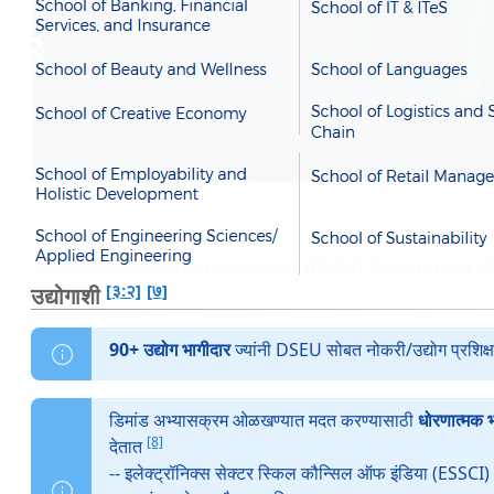
[३:२]
[७]
उद्योगाशी
90+ उद्योग भागीदार
ज्यांनी DSEU सोबत नोकरी/उद्योग प्रशिक्
डिमांड अभ्यासक्रम ओळखण्यात मदत करण्यासाठी
धोरणात्मक 
[8]
देतात
-- इलेक्ट्रॉनिक्स सेक्टर स्किल कौन्सिल ऑफ इंडिया (ESSCI)