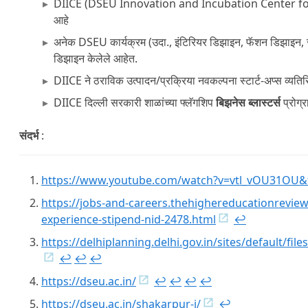
DIICE (DSEU Innovation and Incubation Center for Ent
आहे
अनेक DSEU कार्यक्रम (उदा., इंटिरियर डिझाइन, फॅशन डिझाइन, सौंदर्य
डिझाइन केलेले आहेत.
DIICE ने ठराविक उत्पादन/प्रक्रिया नवकल्पना स्टार्ट-अप्स व्यतिरि
DIICE दिल्ली सरकारी शाळांच्या फ्लॅगशिप
बिझनेस ब्लास्टर्स
प्रोग्र
संदर्भ
:
https://www.youtube.com/watch?v=vtl_vOU31OU&
https://jobs-and-careers.thehighereducationrev
experience-stipend-nid-2478.html
↩︎
https://delhiplanning.delhi.gov.in/sites/default/f
↩︎
↩︎
↩︎
https://dseu.ac.in/
↩︎
↩︎
↩︎
↩︎
https://dseu.ac.in/shakarpur-i/
↩︎