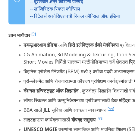
-- दूरसंचार क्षेत्र कौशल्य परिषद
-- लॉजिस्टिक स्किल कौन्सिल
-- रिटेलर्स असोसिएशनची स्किल कौन्सिल ऑफ इंडिया
[9]
ज्ञान भागीदार
डब्ल्यूआरआय इंडिया
आणि
हिरो इलेक्ट्रिक
ईव्ही मेकॅनिक्स
प्रशिक्ष
CG Animation, 3d Modeling & Texturing, Toon Serie
Short Movies निर्मिती सारख्या मल्टीमीडियाच्या सर्व क्षेत्रात
प्रि
बिझनेस प्रोसेस मॅनेजमेंट (BPM) मध्ये ३ वर्षांचा पदवी अभ्यासक्र
प्री-प्लेसमेंट आणि रोजगारक्षमता कौशल्य प्रशिक्षण कार्यक्रमांसाठी
नॅशनल इन्स्टिट्यूट ऑफ डिझाईन
, कुरुक्षेत्र डिझाईन शिक्षणाशी 
सॉफ्ट स्किल्स आणि कम्युनिकेशनच्या प्रशिक्षणासाठी
टेक महिंद्रा
फा
[११]
BBA साठी
JLL
सुविधा आणि स्वच्छता व्यवस्थापन
[१२]
लाइटहाऊस कार्यक्रमासाठी
दीपगृह समुदाय
UNESCO MGIE
तरुणांना सामाजिक आणि भावनिक शिक्षण (SEL)