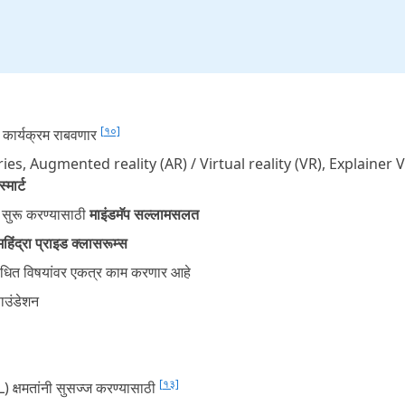
[१०]
ण कार्यक्रम राबवणार
s, Augmented reality (AR) / Virtual reality (VR), Explainer 
स्मार्ट
म सुरू करण्यासाठी
माइंडमॅप सल्लामसलत
महिंद्रा प्राइड क्लासरूम्स
संबंधित विषयांवर एकत्र काम करणार आहे
उंडेशन
[१३]
 क्षमतांनी सुसज्ज करण्यासाठी