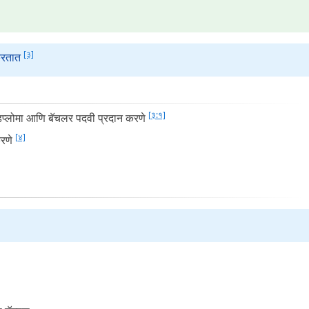
[३]
 करतात
[३:१]
 डिप्लोमा आणि बॅचलर पदवी प्रदान करणे
[४]
करणे