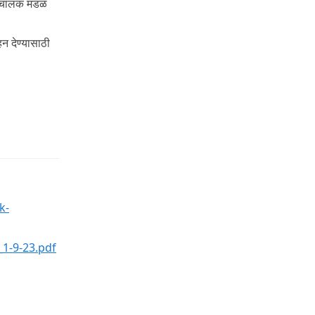
ंचालक मंडळ
हन देण्यासाठी
k-
_1-9-23.pdf