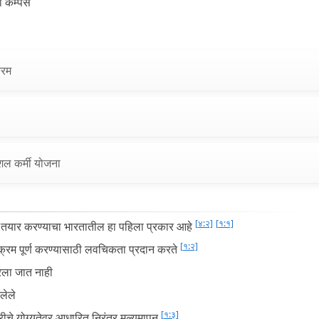
 कॅम्पस
्रम
ल कर्मी योजना
[४:२]
[१:१]
 तयार करण्याचा भारतातील हा पहिला प्रकार आहे
[१:२]
क्रम पूर्ण करण्यासाठी लवचिकता प्रदान करते
कारला जात नाही
लेले
[१:३]
ग्रीचे योग्यतेवर आधारित निरंतर मूल्यमापन