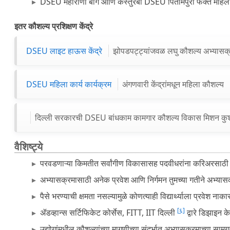
DSEU महाराणी बाग आणि कस्तुरबा DSEU पितामपुरा फक्त महिला
इतर कौशल्य प्रशिक्षण केंद्रे
DSEU लाइट हाऊस केंद्रे
झोपडपट्ट्यांजवळ लघु कौशल्य अभ्यासक
DSEU महिला कार्य कार्यक्रम
अंगणवारी केंद्रांमधून महिला कौशल्य
दिल्ली सरकारची DSEU बांधकाम कामगार कौशल्य विकास मिशन कुश
वैशिष्ट्ये
परवडणाऱ्या किमतीत सर्वांगीण विकासासह पदवीधरांना करिअरसाठी
अभ्यासक्रमासाठी अनेक प्रवेश आणि निर्गमन तुमच्या गतीने अभ्यास
पैसे भरण्याची क्षमता नसल्यामुळे कोणत्याही विद्यार्थ्याला प्रवेश ना
[६]
ॲडव्हान्स सर्टिफिकेट कोर्सेस, FITT, IIT दिल्ली
द्वारे डिझाइन के
उद्योगांमधील कौशल्यांच्या मागणीच्या संदर्भात अभ्यासक्रमाच्या साम