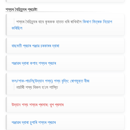
শস্যৰ বৈচিত্ৰ্যৰ প্ৰচেষ্টা
শস্যৰ বৈচিত্ৰ্যৰ বাবে কৃষকক হাতত ধৰি ৰাখিবলৈ
কিষাণ মিত্ৰক নিয়োগ
কৰিছিল
বাছমতী প্ৰচাৰ পঞ্জাৱ চৰকাৰৰ দ্বাৰা
পঞ্জাৱৰ দ্বাৰা কপাহ শস্যৰ প্ৰচাৰ
ফল/শাক-পাচলি(উদ্যান শস্য) শস্য বৃদ্ধি: ৰোগমুক্ত বীজ
নাৰ্চাৰী শস্য বিকল হ'লে শাস্তি
উদ্যান শস্য শস্যৰ প্ৰসাৰ: থুপ প্ৰসাৰ
পঞ্জাৱৰ দ্বাৰা চুপাৰি শস্যৰ প্ৰচাৰ