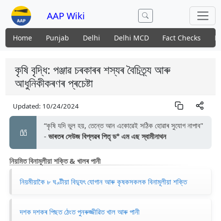
AAP Wiki
Home
Punjab
Delhi
Delhi MCD
Fact Checks
N
কৃষি বৃদ্ধি: পঞ্জাৱ চৰকাৰৰ শস্যৰ বৈচিত্ৰ্য আৰু
আধুনিকীকৰণৰ প্ৰচেষ্টা
Updated:
10/24/2024
“কৃষি যদি ভুল হয়, তেন্তে আন একোৱেই সঠিক হোৱাৰ সুযোগ নাপাব"
-
ভাৰতৰ সেউজ বিপ্লৱৰ পিতৃ ড° এম এছ স্বামীনাথন
নিয়মিত বিনামূলীয়া শক্তি & খালৰ পানী
নিয়মীয়াকৈ ৮ ঘণ্টীয়া বিদ্যুৎ যোগান আৰু কৃষকসকলক বিনামূলীয়া শক্তি
দশক দশকৰ পিছত ঠেংত পুনৰুজ্জীৱিত খাল আৰু পানী