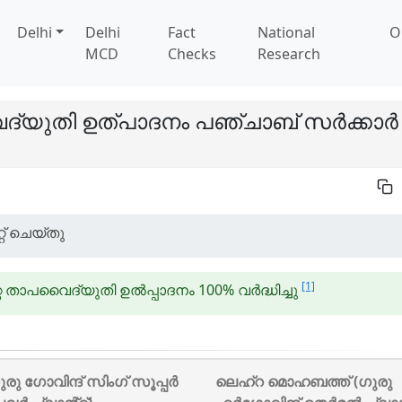
Delhi
Delhi
Fact
National
O
MCD
Checks
Research
ദ്യുതി ഉത്പാദനം പഞ്ചാബ് സർക്കാർ
 ചെയ്‌തു
[1]
റ താപവൈദ്യുതി ഉൽപ്പാദനം 100% വർദ്ധിച്ചു
ുരു ഗോവിന്ദ് സിംഗ് സൂപ്പർ
ലെഹ്‌റ മൊഹബത്ത് (ഗുരു